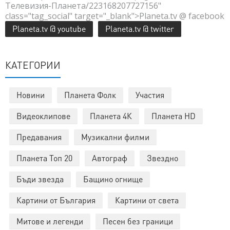
Телевизия-Планета/223168207727156"
class="tag_social" target="_blank">Planeta.tv @ facebook
Planeta.tv @ youtube
Planeta.tv @ twitter
КАТЕГОРИИ
Новини
Планета Фолк
Участия
Видеоклипове
Планета 4К
Планета HD
Предавания
Музикални филми
Планета Топ 20
Автограф
Звездно
Бъди звезда
Бащино огнище
Картини от България
Картини от света
Митове и легенди
Песен без граници