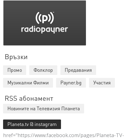
Връзки
Промо
Фолклор
Предавания
Музикални Филми
Payner.bg
Участия
RSS абонамент
Новините на Телевизия Планета
Planeta.tv @ instagram
href="https://www.facebook.com/pages/Planeta-TV-