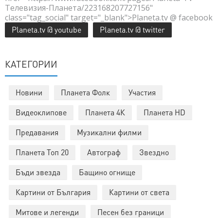
Телевизия-Планета/223168207727156"
class="tag_social" target="_blank">Planeta.tv @ facebook
Planeta.tv @ youtube
Planeta.tv @ twitter
КАТЕГОРИИ
Новини
Планета Фолк
Участия
Видеоклипове
Планета 4К
Планета HD
Предавания
Музикални филми
Планета Топ 20
Автограф
Звездно
Бъди звезда
Бащино огнище
Картини от България
Картини от света
Митове и легенди
Песен без граници