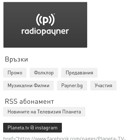
Връзки
Промо
Фолклор
Предавания
Музикални Филми
Payner.bg
Участия
RSS абонамент
Новините на Телевизия Планета
Planeta.tv @ instagram
href="https://www.facebook.com/pages/Planeta-TV-