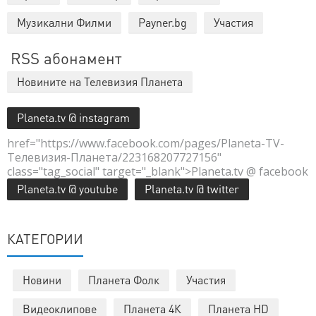
Музикални Филми
Payner.bg
Участия
RSS абонамент
Новините на Телевизия Планета
Planeta.tv @ instagram
href="https://www.facebook.com/pages/Planeta-TV-
Телевизия-Планета/223168207727156"
class="tag_social" target="_blank">Planeta.tv @ facebook
Planeta.tv @ youtube
Planeta.tv @ twitter
КАТЕГОРИИ
Новини
Планета Фолк
Участия
Видеоклипове
Планета 4К
Планета HD