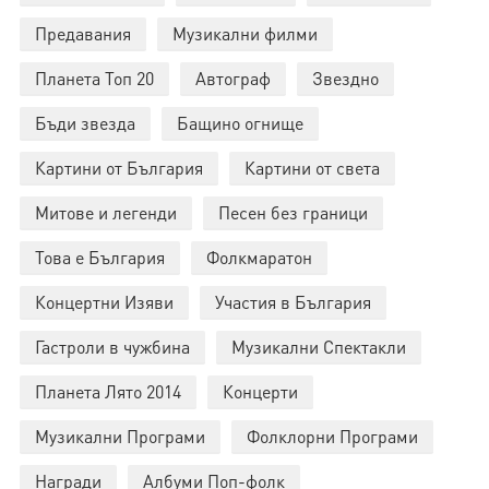
Предавания
Музикални филми
Планета Топ 20
Автограф
Звездно
Бъди звезда
Бащино огнище
Картини от България
Картини от света
Митове и легенди
Песен без граници
Това е България
Фолкмаратон
Концертни Изяви
Участия в България
Гастроли в чужбина
Музикални Спектакли
Планета Лято 2014
Концерти
Музикални Програми
Фолклорни Програми
Награди
Албуми Поп-фолк