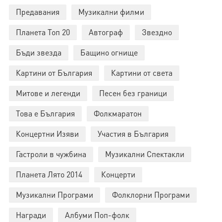
Предавания
Музикални филми
Планета Топ 20
Автограф
Звездно
Бъди звезда
Бащино огнище
Картини от България
Картини от света
Митове и легенди
Песен без граници
Това е България
Фолкмаратон
Концертни Изяви
Участия в България
Гастроли в чужбина
Музикални Спектакли
Планета Лято 2014
Концерти
Музикални Програми
Фолклорни Програми
Награди
Албуми Поп-фолк