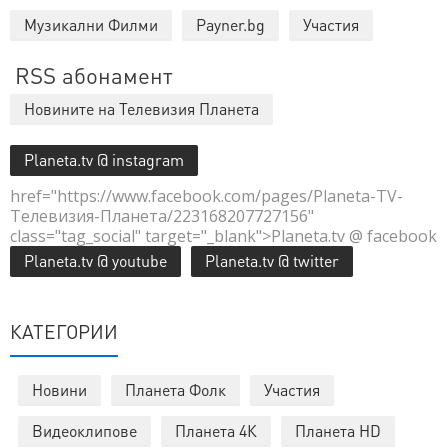
Музикални Филми
Payner.bg
Участия
RSS абонамент
Новините на Телевизия Планета
Planeta.tv @ instagram
href="https://www.facebook.com/pages/Planeta-TV-
Телевизия-Планета/223168207727156"
class="tag_social" target="_blank">Planeta.tv @ facebook
Planeta.tv @ youtube
Planeta.tv @ twitter
КАТЕГОРИИ
Новини
Планета Фолк
Участия
Видеоклипове
Планета 4К
Планета HD