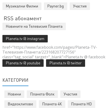
Музикални Филми
Payner.bg
Участия
RSS абонамент
Новините на Телевизия Планета
Planeta.tv @ instagram
href="https://www.facebook.com/pages/Planeta-TV-
Телевизия-Планета/223168207727156"
class="tag_social" target="_blank">Planeta.tv @ facebook
Planeta.tv @ youtube
Planeta.tv @ twitter
КАТЕГОРИИ
Новини
Планета Фолк
Участия
Видеоклипове
Планета 4К
Планета HD