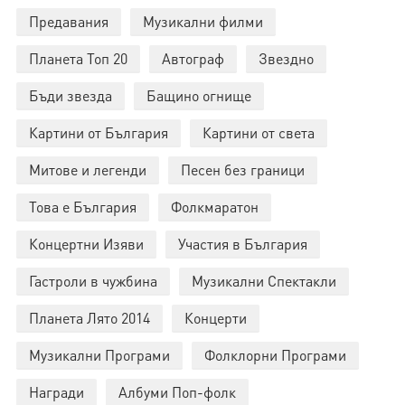
Предавания
Музикални филми
Планета Топ 20
Автограф
Звездно
Бъди звезда
Бащино огнище
Картини от България
Картини от света
Митове и легенди
Песен без граници
Това е България
Фолкмаратон
Концертни Изяви
Участия в България
Гастроли в чужбина
Музикални Спектакли
Планета Лято 2014
Концерти
Музикални Програми
Фолклорни Програми
Награди
Албуми Поп-фолк