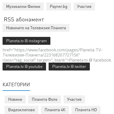
Музикални Филми
Payner.bg
Участия
RSS абонамент
Новините на Телевизия Планета
Planeta.tv @ instagram
href="https://www.facebook.com/pages/Planeta-TV-
Телевизия-Планета/223168207727156"
class="tag_social" target="_blank">Planeta.tv @ facebook
Planeta.tv @ youtube
Planeta.tv @ twitter
КАТЕГОРИИ
Новини
Планета Фолк
Участия
Видеоклипове
Планета 4К
Планета HD