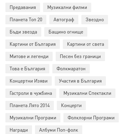
Предавания
Музикални филми
Планета Топ 20
Автограф
Звездно
Бъди звезда
Бащино огнище
Картини от България
Картини от света
Митове и легенди
Песен без граници
Това е България
Фолкмаратон
Концертни Изяви
Участия в България
Гастроли в чужбина
Музикални Спектакли
Планета Лято 2014
Концерти
Музикални Програми
Фолклорни Програми
Награди
Албуми Поп-фолк