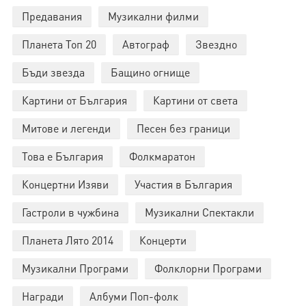
Предавания
Музикални филми
Планета Топ 20
Автограф
Звездно
Бъди звезда
Бащино огнище
Картини от България
Картини от света
Митове и легенди
Песен без граници
Това е България
Фолкмаратон
Концертни Изяви
Участия в България
Гастроли в чужбина
Музикални Спектакли
Планета Лято 2014
Концерти
Музикални Програми
Фолклорни Програми
Награди
Албуми Поп-фолк