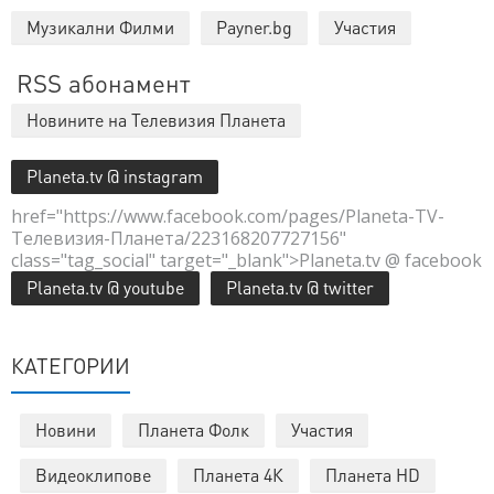
Музикални Филми
Payner.bg
Участия
RSS абонамент
Новините на Телевизия Планета
Planeta.tv @ instagram
href="https://www.facebook.com/pages/Planeta-TV-
Телевизия-Планета/223168207727156"
class="tag_social" target="_blank">Planeta.tv @ facebook
Planeta.tv @ youtube
Planeta.tv @ twitter
КАТЕГОРИИ
Новини
Планета Фолк
Участия
Видеоклипове
Планета 4К
Планета HD