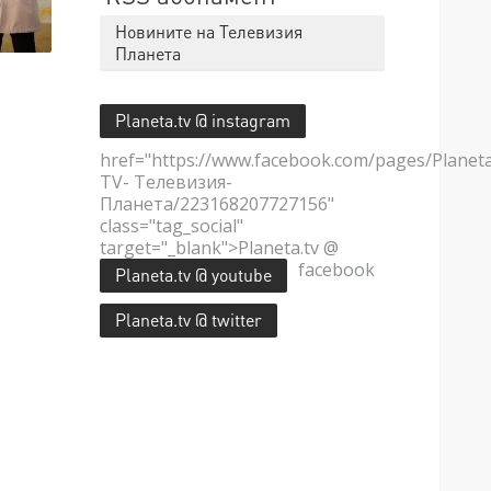
Новините на Телевизия
Планета
Planeta.tv @ instagram
href="https://www.facebook.com/pages/Planet
TV- Телевизия-
Планета/223168207727156"
class="tag_social"
target="_blank">Planeta.tv @
facebook
Planeta.tv @ youtube
Planeta.tv @ twitter