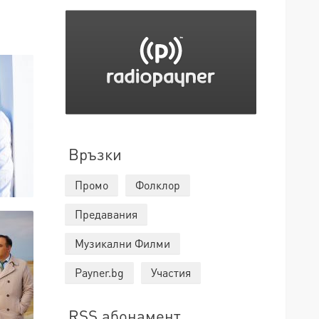
Връзки
Промо
Фолклор
Предавания
Музикални Филми
Payner.bg
Участия
RSS абонамент