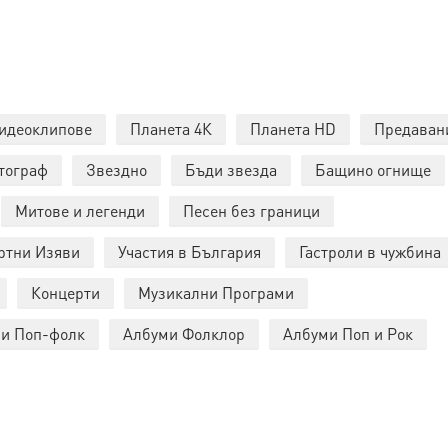
идеоклипове
Планета 4К
Планета HD
Предаван
тограф
Звездно
Бъди звезда
Бащино огнище
Митове и легенди
Песен без граници
ртни Изяви
Участия в България
Гастроли в чужбина
Концерти
Музикални Програми
и Поп-фолк
Албуми Фолклор
Албуми Поп и Рок