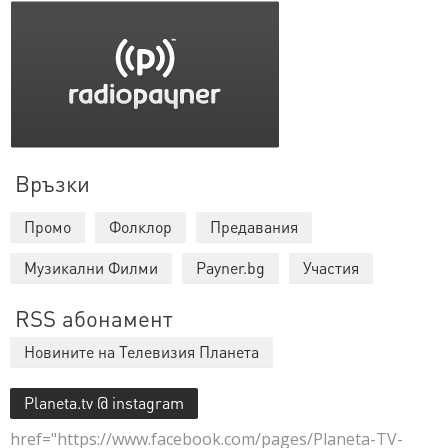
Връзки
Промо
Фолклор
Предавания
Музикални Филми
Payner.bg
Участия
RSS абонамент
Новините на Телевизия Планета
Planeta.tv @ instagram
href="https://www.facebook.com/pages/Planeta-TV-