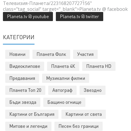
Телевизия-Планета/223168207727156"
class="tag_social" target="_blank">Planeta.tv @ facebook
Planeta.tv @ youtube
Planeta.tv @ twitter
КАТЕГОРИИ
Новини
Планета Фолк
Участия
Видеоклипове
Планета 4К
Планета HD
Предавания
Музикални филми
Планета Топ 20
Автограф
Звездно
Бъди звезда
Бащино огнище
Картини от България
Картини от света
Митове и легенди
Песен без граници