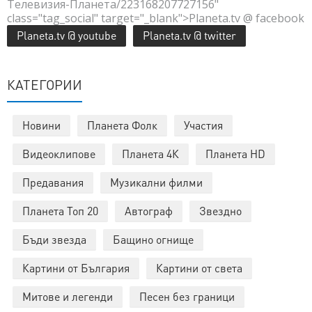
Телевизия-Планета/223168207727156"
class="tag_social" target="_blank">Planeta.tv @ facebook
Planeta.tv @ youtube
Planeta.tv @ twitter
КАТЕГОРИИ
Новини
Планета Фолк
Участия
Видеоклипове
Планета 4К
Планета HD
Предавания
Музикални филми
Планета Топ 20
Автограф
Звездно
Бъди звезда
Бащино огнище
Картини от България
Картини от света
Митове и легенди
Песен без граници