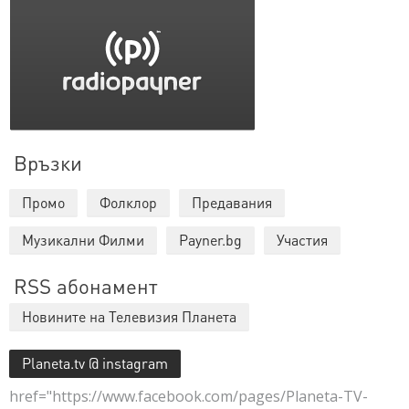
Връзки
Промо
Фолклор
Предавания
Музикални Филми
Payner.bg
Участия
RSS абонамент
Новините на Телевизия Планета
Planeta.tv @ instagram
href="https://www.facebook.com/pages/Planeta-TV-