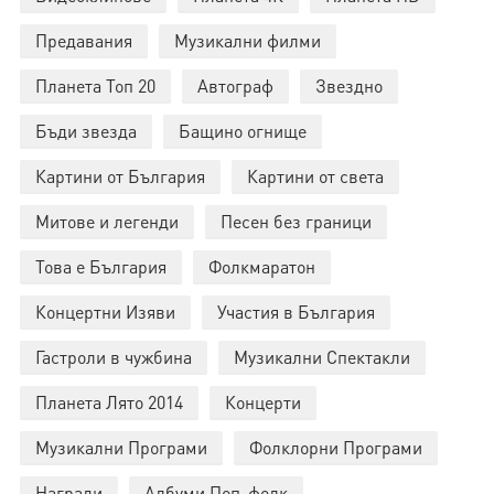
Предавания
Музикални филми
Планета Топ 20
Автограф
Звездно
Бъди звезда
Бащино огнище
Картини от България
Картини от света
Митове и легенди
Песен без граници
Това е България
Фолкмаратон
Концертни Изяви
Участия в България
Гастроли в чужбина
Музикални Спектакли
Планета Лято 2014
Концерти
Музикални Програми
Фолклорни Програми
Награди
Албуми Поп-фолк