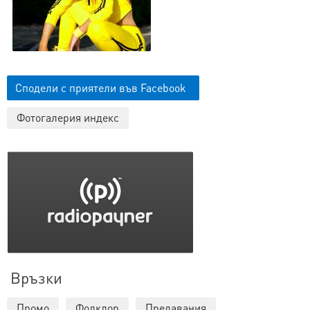
Сподели с приятели във Facebook
Фотогалерия индекс
Връзки
Промо
Фолклор
Предавания