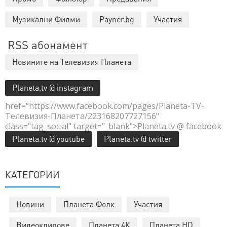
Музикални Филми
Payner.bg
Участия
RSS абонамент
Новините на Телевизия Планета
Planeta.tv @ instagram
href="https://www.facebook.com/pages/Planeta-TV-
Телевизия-Планета/223168207727156"
class="tag_social" target="_blank">Planeta.tv @ facebook
Planeta.tv @ youtube
Planeta.tv @ twitter
КАТЕГОРИИ
Новини
Планета Фолк
Участия
Видеоклипове
Планета 4К
Планета HD