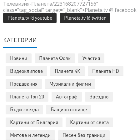
Телевизия-Планета/223168207727156"
class="tag_social" target="_blank">Planeta.tv @ facebook
Planeta.tv @ youtube
Planeta.tv @ twitter
КАТЕГОРИИ
Новини
Планета Фолк
Участия
Видеоклипове
Планета 4К
Планета HD
Предавания
Музикални филми
Планета Топ 20
Автограф
Звездно
Бъди звезда
Бащино огнище
Картини от България
Картини от света
Митове и легенди
Песен без граници