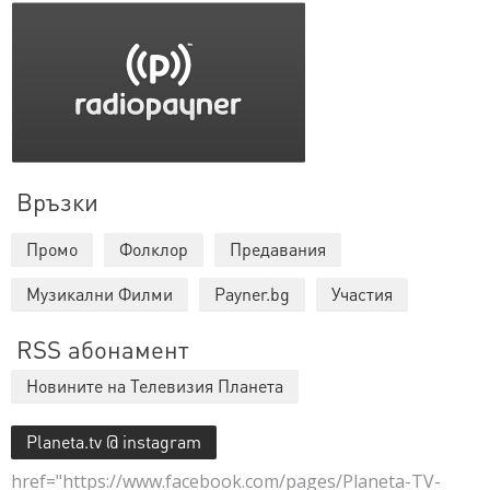
Връзки
Промо
Фолклор
Предавания
Музикални Филми
Payner.bg
Участия
RSS абонамент
Новините на Телевизия Планета
Planeta.tv @ instagram
href="https://www.facebook.com/pages/Planeta-TV-