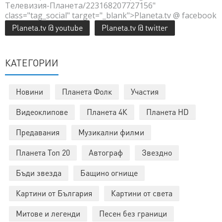
Телевизия-Планета/223168207727156"
class="tag_social" target="_blank">Planeta.tv @ facebook
Planeta.tv @ youtube
Planeta.tv @ twitter
КАТЕГОРИИ
Новини
Планета Фолк
Участия
Видеоклипове
Планета 4К
Планета HD
Предавания
Музикални филми
Планета Топ 20
Автограф
Звездно
Бъди звезда
Бащино огнище
Картини от България
Картини от света
Митове и легенди
Песен без граници