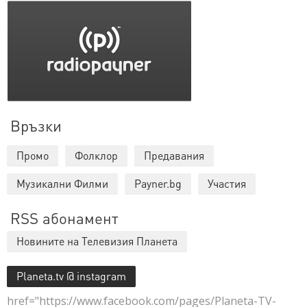
Връзки
Промо
Фолклор
Предавания
Музикални Филми
Payner.bg
Участия
RSS абонамент
Новините на Телевизия Планета
Planeta.tv @ instagram
href="https://www.facebook.com/pages/Planeta-TV-