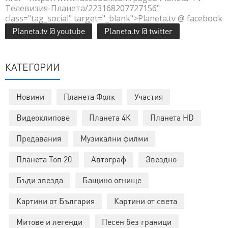
Телевизия-Планета/223168207727156"
class="tag_social" target="_blank">Planeta.tv @ facebook
Planeta.tv @ youtube
Planeta.tv @ twitter
КАТЕГОРИИ
Новини
Планета Фолк
Участия
Видеоклипове
Планета 4К
Планета HD
Предавания
Музикални филми
Планета Топ 20
Автограф
Звездно
Бъди звезда
Бащино огнище
Картини от България
Картини от света
Митове и легенди
Песен без граници