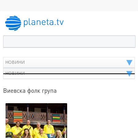
Виевска фолк група