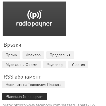
Връзки
Промо
Фолклор
Предавания
Музикални Филми
Payner.bg
Участия
RSS абонамент
Новините на Телевизия Планета
Planeta.tv @ instagram
href="https://www.facebook.com/pages/Planeta-TV-