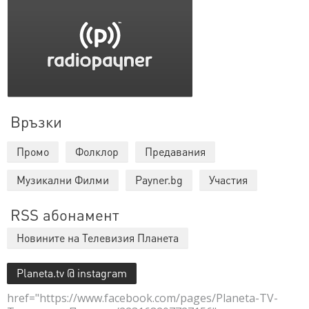
Връзки
Промо
Фолклор
Предавания
Музикални Филми
Payner.bg
Участия
RSS абонамент
Новините на Телевизия Планета
Planeta.tv @ instagram
href="https://www.facebook.com/pages/Planeta-TV-