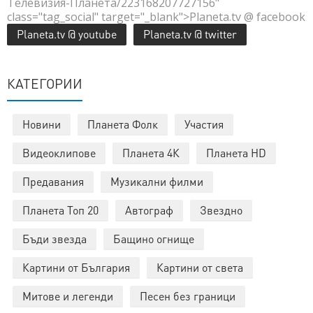
Телевизия-Планета/223168207727156"
class="tag_social" target="_blank">Planeta.tv @ facebook
Planeta.tv @ youtube
Planeta.tv @ twitter
КАТЕГОРИИ
Новини
Планета Фолк
Участия
Видеоклипове
Планета 4К
Планета HD
Предавания
Музикални филми
Планета Топ 20
Автограф
Звездно
Бъди звезда
Бащино огнище
Картини от България
Картини от света
Митове и легенди
Песен без граници