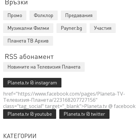
Връзки
Промо
Фолклор
Предавания
Музикални Филми
Payner.bg
Участия
Планета ТВ Архив
RSS абонамент
Новините на Телевизия Планета
Planeta.tv @ instagram
href="https://www.facebook.com/pages/Planeta-TV-
Телевизия-Планета/223168207727156"
class="tag_social" target="_blank">Planeta.tv @ facebook
Planeta.tv @ youtube
Planeta.tv @ twitter
КАТЕГОРИИ