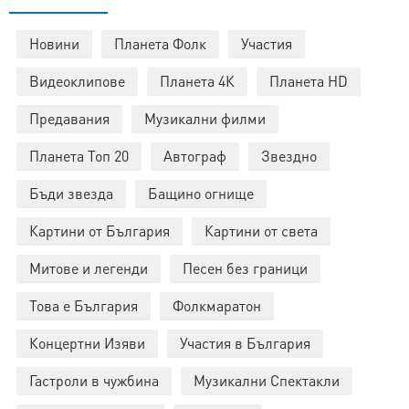
Новини
Планета Фолк
Участия
Видеоклипове
Планета 4К
Планета HD
Предавания
Музикални филми
Планета Топ 20
Автограф
Звездно
Бъди звезда
Бащино огнище
Картини от България
Картини от света
Митове и легенди
Песен без граници
Това е България
Фолкмаратон
Концертни Изяви
Участия в България
Гастроли в чужбина
Музикални Спектакли