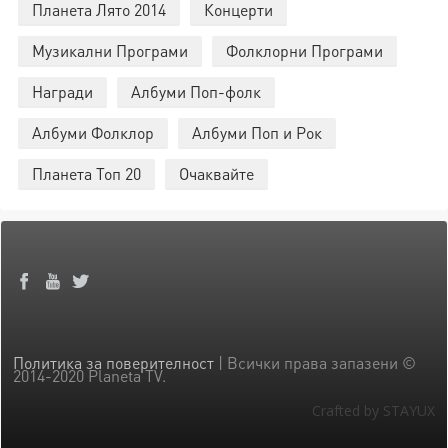
Планета Лято 2014
Концерти
Музикални Програми
Фолклорни Програми
Награди
Албуми Поп-фолк
Албуми Фолклор
Албуми Поп и Рок
Планета Топ 20
Очаквайте
Политика за поверителност
| Всички права запазени ©
2014-2020 Planeta TV.
Crafted by STAYUX