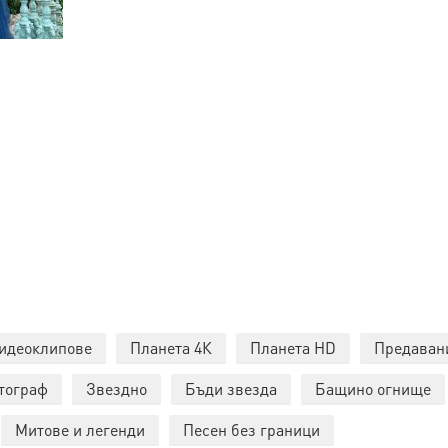
идеоклипове
Планета 4К
Планета HD
Предаван
тограф
Звездно
Бъди звезда
Бащино огнище
Митове и легенди
Песен без граници