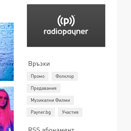
Връзки
Промо
Фолклор
Предавания
Музикални Филми
Payner.bg
Участия
RSS абонамент