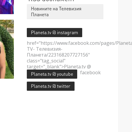
Новините на Телевизия
Планета
Planeta.tv @ instagram
href="https://www.facebook.com/pages/Planet
TV- Телевизия-
Планета/223168207727156"
class="tag_social"
target="_blank">Planeta.tv @
facebook
Planeta.tv @ youtube
Planeta.tv @ twitter