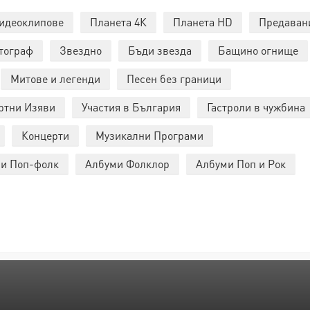
идеоклипове
Планета 4К
Планета HD
Предаван
тограф
Звездно
Бъди звезда
Бащино огнище
Митове и легенди
Песен без граници
ртни Изяви
Участия в България
Гастроли в чужбина
Концерти
Музикални Програми
и Поп-фолк
Албуми Фолклор
Албуми Поп и Рок