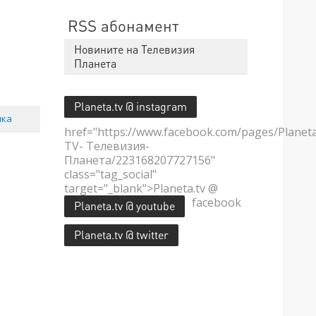
RSS абонамент
Новините на Телевизия
Планета
Planeta.tv @ instagram
мка
href="https://www.facebook.com/pages/Planet
TV- Телевизия-
Планета/223168207727156"
class="tag_social"
target="_blank">Planeta.tv @
facebook
Planeta.tv @ youtube
Planeta.tv @ twitter