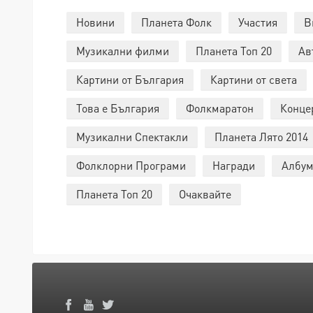
Новини
Планета Фолк
Участия
В
Музикални филми
Планета Топ 20
Ав
Картини от България
Картини от света
Това е България
Фолкмаратон
Конце
Музикални Спектакли
Планета Лято 2014
Фолклорни Програми
Награди
Албум
Планета Топ 20
Очаквайте