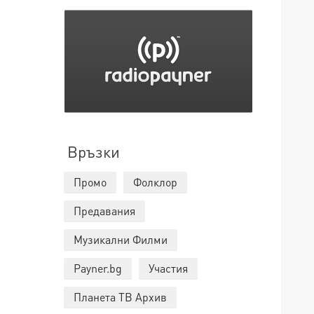
Връзки
Промо
Фолклор
Предавания
Музикални Филми
Payner.bg
Участия
Планета ТВ Архив