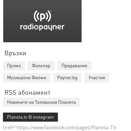
Връзки
Промо
Фолклор
Предавания
Музикални Филми
Payner.bg
Участия
RSS абонамент
Новините на Телевизия Планета
Planeta.tv @ instagram
href="https://www.facebook.com/pages/Planeta-TV-