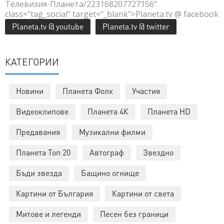
Телевизия-Планета/223168207727156"
class="tag_social" target="_blank">Planeta.tv @ facebook
Planeta.tv @ youtube
Planeta.tv @ twitter
КАТЕГОРИИ
Новини
Планета Фолк
Участия
Видеоклипове
Планета 4К
Планета HD
Предавания
Музикални филми
Планета Топ 20
Автограф
Звездно
Бъди звезда
Бащино огнище
Картини от България
Картини от света
Митове и легенди
Песен без граници