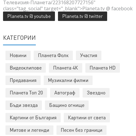
Телевизия-Планета/223168207727156"
class="tag_social" target="_blank">Planeta.tv @ facebook
Planeta.tv @ youtube
Planeta.tv @ twitter
КАТЕГОРИИ
Новини
Планета Фолк
Участия
Видеоклипове
Планета 4К
Планета HD
Предавания
Музикални филми
Планета Топ 20
Автограф
Звездно
Бъди звезда
Бащино огнище
Картини от България
Картини от света
Митове и легенди
Песен без граници