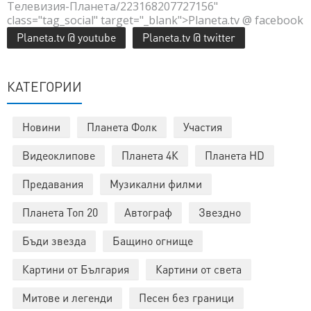
Телевизия-Планета/223168207727156"
class="tag_social" target="_blank">Planeta.tv @ facebook
Planeta.tv @ youtube
Planeta.tv @ twitter
КАТЕГОРИИ
Новини
Планета Фолк
Участия
Видеоклипове
Планета 4К
Планета HD
Предавания
Музикални филми
Планета Топ 20
Автограф
Звездно
Бъди звезда
Бащино огнище
Картини от България
Картини от света
Митове и легенди
Песен без граници