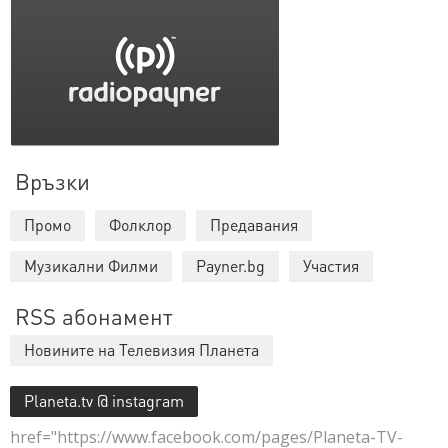
Връзки
Промо
Фолклор
Предавания
Музикални Филми
Payner.bg
Участия
RSS абонамент
Новините на Телевизия Планета
Planeta.tv @ instagram
href="https://www.facebook.com/pages/Planeta-TV-