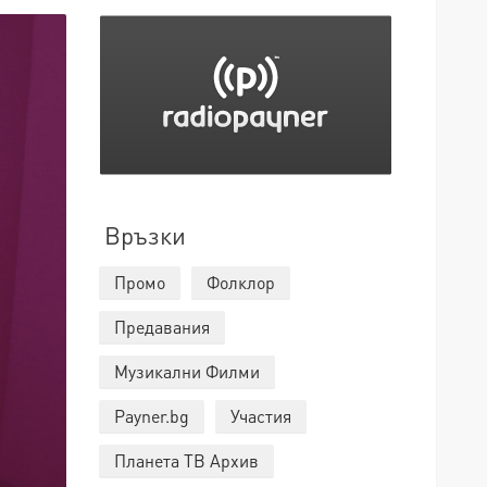
Връзки
Промо
Фолклор
Предавания
Музикални Филми
Payner.bg
Участия
Планета ТВ Архив