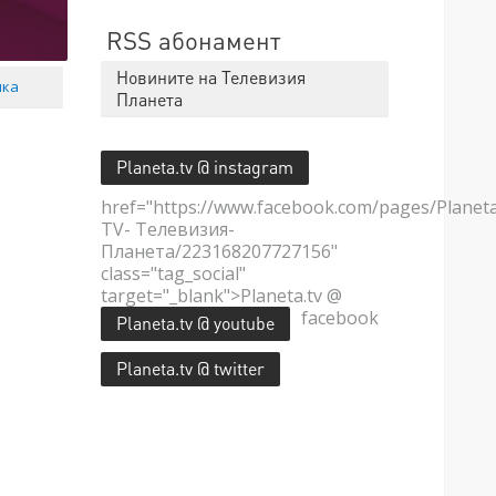
RSS абонамент
Новините на Телевизия
мка
Планета
Planeta.tv @ instagram
href="https://www.facebook.com/pages/Planet
TV- Телевизия-
Планета/223168207727156"
class="tag_social"
target="_blank">Planeta.tv @
facebook
Planeta.tv @ youtube
Planeta.tv @ twitter