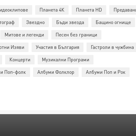
идеоклипове
Планета 4К
Планета HD
Предаван
тограф
Звездно
Бъди звезда
Бащино огнище
Митове и легенди
Песен без граници
ртни Изяви
Участия в България
Гастроли в чужбина
Концерти
Музикални Програми
и Поп-фолк
Албуми Фолклор
Албуми Поп и Рок