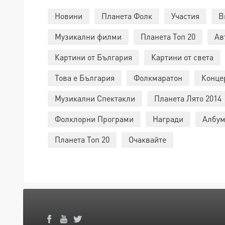
Новини
Планета Фолк
Участия
В
Музикални филми
Планета Топ 20
Ав
Картини от България
Картини от света
Това е България
Фолкмаратон
Конце
Музикални Спектакли
Планета Лято 2014
Фолклорни Програми
Награди
Албум
Планета Топ 20
Очаквайте