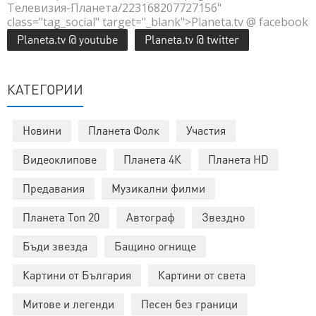
Телевизия-Планета/223168207727156"
class="tag_social" target="_blank">Planeta.tv @ facebook
Planeta.tv @ youtube
Planeta.tv @ twitter
КАТЕГОРИИ
Новини
Планета Фолк
Участия
Видеоклипове
Планета 4К
Планета HD
Предавания
Музикални филми
Планета Топ 20
Автограф
Звездно
Бъди звезда
Бащино огнище
Картини от България
Картини от света
Митове и легенди
Песен без граници