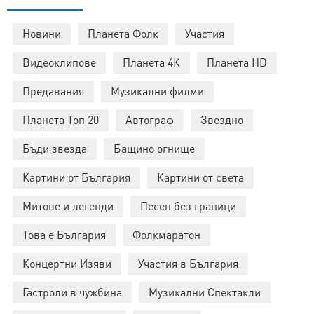
Новини
Планета Фолк
Участия
Видеоклипове
Планета 4К
Планета HD
Предавания
Музикални филми
Планета Топ 20
Автограф
Звездно
Бъди звезда
Бащино огнище
Картини от България
Картини от света
Митове и легенди
Песен без граници
Това е България
Фолкмаратон
Концертни Изяви
Участия в България
Гастроли в чужбина
Музикални Спектакли