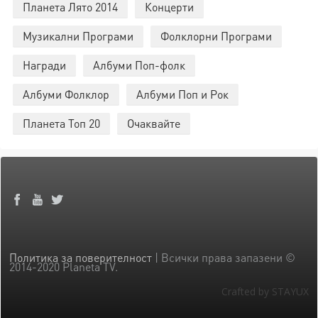
Планета Лято 2014
Концерти
Музикални Програми
Фолклорни Програми
Награди
Албуми Поп-фолк
Албуми Фолклор
Албуми Поп и Рок
Планета Топ 20
Очаквайте
Политика за поверителност
| Всички права запазени ©
2014-2020 Planeta TV.
Crafted by STAYUX