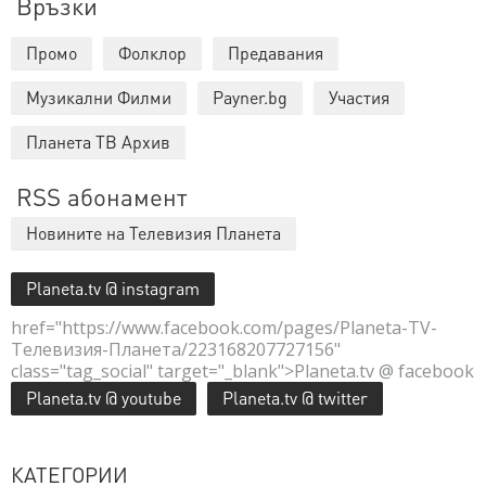
Връзки
Промо
Фолклор
Предавания
Музикални Филми
Payner.bg
Участия
Планета ТВ Архив
RSS абонамент
Новините на Телевизия Планета
Planeta.tv @ instagram
href="https://www.facebook.com/pages/Planeta-TV-
Телевизия-Планета/223168207727156"
class="tag_social" target="_blank">Planeta.tv @ facebook
Planeta.tv @ youtube
Planeta.tv @ twitter
КАТЕГОРИИ