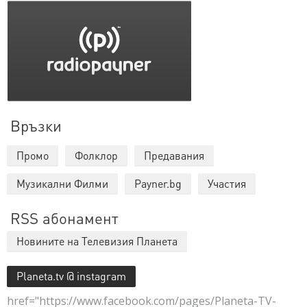
Връзки
Промо
Фолклор
Предавания
Музикални Филми
Payner.bg
Участия
RSS абонамент
Новините на Телевизия Планета
Planeta.tv @ instagram
href="https://www.facebook.com/pages/Planeta-TV-