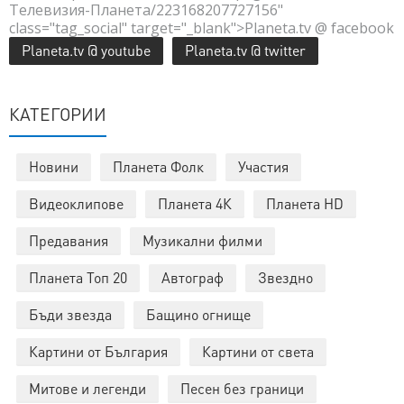
Телевизия-Планета/223168207727156"
class="tag_social" target="_blank">Planeta.tv @ facebook
Planeta.tv @ youtube
Planeta.tv @ twitter
КАТЕГОРИИ
Новини
Планета Фолк
Участия
Видеоклипове
Планета 4К
Планета HD
Предавания
Музикални филми
Планета Топ 20
Автограф
Звездно
Бъди звезда
Бащино огнище
Картини от България
Картини от света
Митове и легенди
Песен без граници