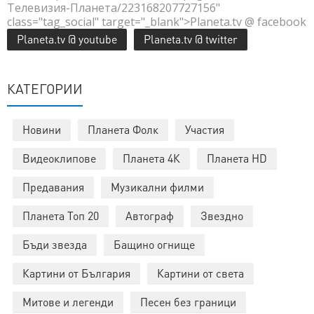
Телевизия-Планета/223168207727156"
class="tag_social" target="_blank">Planeta.tv @ facebook
Planeta.tv @ youtube
Planeta.tv @ twitter
КАТЕГОРИИ
Новини
Планета Фолк
Участия
Видеоклипове
Планета 4К
Планета HD
Предавания
Музикални филми
Планета Топ 20
Автограф
Звездно
Бъди звезда
Бащино огнище
Картини от България
Картини от света
Митове и легенди
Песен без граници