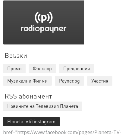
Връзки
Промо
Фолклор
Предавания
Музикални Филми
Payner.bg
Участия
RSS абонамент
Новините на Телевизия Планета
Planeta.tv @ instagram
href="https://www.facebook.com/pages/Planeta-TV-