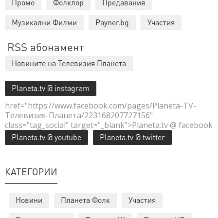
Промо
Фолклор
Предавания
Музикални Филми
Payner.bg
Участия
RSS абонамент
Новините на Телевизия Планета
Planeta.tv @ instagram
href="https://www.facebook.com/pages/Planeta-TV-
Телевизия-Планета/223168207727156"
class="tag_social" target="_blank">Planeta.tv @ facebook
Planeta.tv @ youtube
Planeta.tv @ twitter
КАТЕГОРИИ
Новини
Планета Фолк
Участия