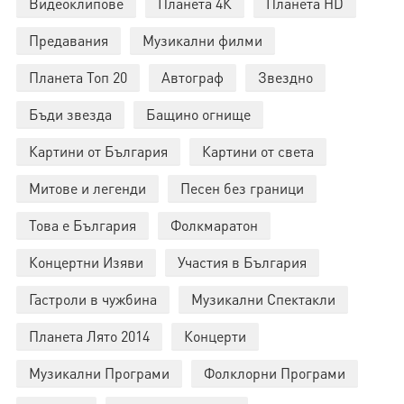
Видеоклипове
Планета 4К
Планета HD
Предавания
Музикални филми
Планета Топ 20
Автограф
Звездно
Бъди звезда
Бащино огнище
Картини от България
Картини от света
Митове и легенди
Песен без граници
Това е България
Фолкмаратон
Концертни Изяви
Участия в България
Гастроли в чужбина
Музикални Спектакли
Планета Лято 2014
Концерти
Музикални Програми
Фолклорни Програми