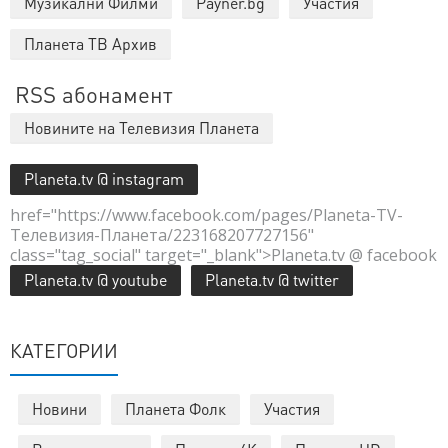
Музикални Филми
Payner.bg
Участия
Планета ТВ Архив
RSS абонамент
Новините на Телевизия Планета
Planeta.tv @ instagram
href="https://www.facebook.com/pages/Planeta-TV-
Телевизия-Планета/223168207727156"
class="tag_social" target="_blank">Planeta.tv @ facebook
Planeta.tv @ youtube
Planeta.tv @ twitter
КАТЕГОРИИ
Новини
Планета Фолк
Участия