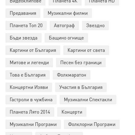
Видеоклипове
Планета 4К
Планета HD
Предавания
Музикални филми
Планета Топ 20
Автограф
Звездно
Бъди звезда
Бащино огнище
Картини от България
Картини от света
Митове и легенди
Песен без граници
Това е България
Фолкмаратон
Концертни Изяви
Участия в България
Гастроли в чужбина
Музикални Спектакли
Планета Лято 2014
Концерти
Музикални Програми
Фолклорни Програми