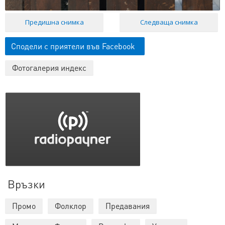
Предишна снимка
Следваща снимка
Сподели с приятели във Facebook
Фотогалерия индекс
Връзки
Промо
Фолклор
Предавания