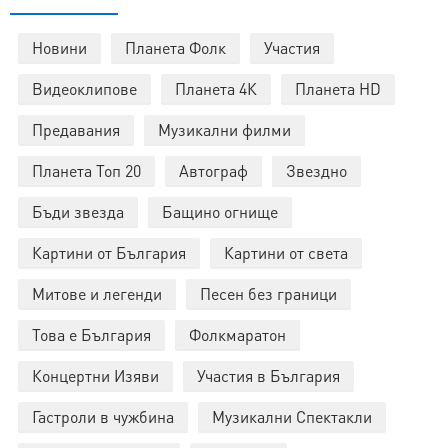
Новини
Планета Фолк
Участия
Видеоклипове
Планета 4К
Планета HD
Предавания
Музикални филми
Планета Топ 20
Автограф
Звездно
Бъди звезда
Бащино огнище
Картини от България
Картини от света
Митове и легенди
Песен без граници
Това е България
Фолкмаратон
Концертни Изяви
Участия в България
Гастроли в чужбина
Музикални Спектакли