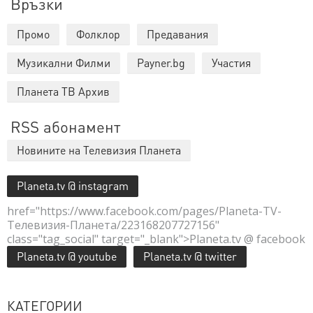
Връзки
Промо
Фолклор
Предавания
Музикални Филми
Payner.bg
Участия
Планета ТВ Архив
RSS абонамент
Новините на Телевизия Планета
Planeta.tv @ instagram
href="https://www.facebook.com/pages/Planeta-TV-
Телевизия-Планета/223168207727156"
class="tag_social" target="_blank">Planeta.tv @ facebook
Planeta.tv @ youtube
Planeta.tv @ twitter
КАТЕГОРИИ