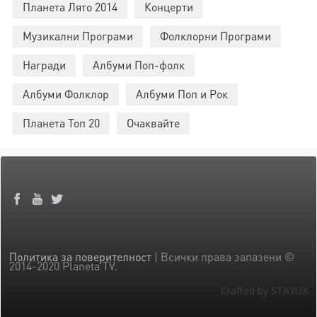
Планета Лято 2014
Концерти
Музикални Програми
Фолклорни Програми
Награди
Албуми Поп-фолк
Албуми Фолклор
Албуми Поп и Рок
Планета Топ 20
Очаквайте
Политика за поверителност
| Всички права запазени ©
2014-2020 Planeta TV.
Crafted by STAYUX