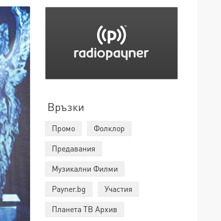
Връзки
Промо
Фолклор
Предавания
Музикални Филми
Payner.bg
Участия
Планета ТВ Архив