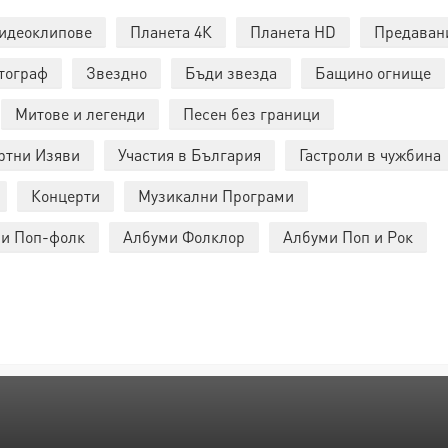
идеоклипове
Планета 4К
Планета HD
Предаван
тограф
Звездно
Бъди звезда
Бащино огнище
Митове и легенди
Песен без граници
ртни Изяви
Участия в България
Гастроли в чужбина
Концерти
Музикални Програми
и Поп-фолк
Албуми Фолклор
Албуми Поп и Рок