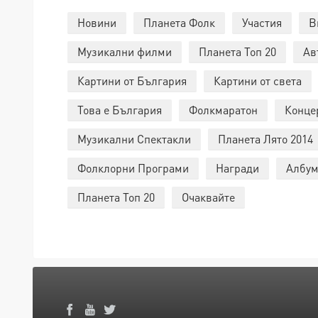
Новини
Планета Фолк
Участия
В
Музикални филми
Планета Топ 20
Ав
Картини от България
Картини от света
Това е България
Фолкмаратон
Конце
Музикални Спектакли
Планета Лято 2014
Фолклорни Програми
Награди
Албум
Планета Топ 20
Очаквайте