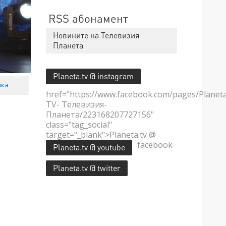
RSS абонамент
Новините на Телевизия
Планета
Planeta.tv @ instagram
мка
href="https://www.facebook.com/pages/Planet
TV- Телевизия-
Планета/223168207727156"
class="tag_social"
target="_blank">Planeta.tv @
facebook
Planeta.tv @ youtube
Planeta.tv @ twitter