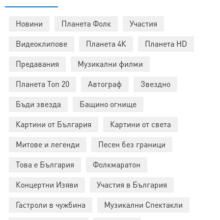
Новини
Планета Фолк
Участия
Видеоклипове
Планета 4К
Планета HD
Предавания
Музикални филми
Планета Топ 20
Автограф
Звездно
Бъди звезда
Бащино огнище
Картини от България
Картини от света
Митове и легенди
Песен без граници
Това е България
Фолкмаратон
Концертни Изяви
Участия в България
Гастроли в чужбина
Музикални Спектакли