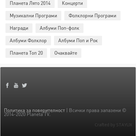
Планета Лято 2014
Концерти
Музикални Програми
Фолклорни Програми
Награди
Албуми Поп-фолк
Албуми Фолклор
Албуми Поп и Рок
Планета Топ 20
Очаквайте
Политика за поверителност
| Всички права запазени ©
2014-2020 Planeta TV.
Crafted by STAYUX