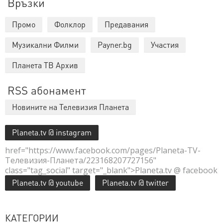
Връзки
Промо
Фолклор
Предавания
Музикални Филми
Payner.bg
Участия
Планета ТВ Архив
RSS абонамент
Новините на Телевизия Планета
Planeta.tv @ instagram
href="https://www.facebook.com/pages/Planeta-TV-
Телевизия-Планета/223168207727156"
class="tag_social" target="_blank">Planeta.tv @ facebook
Planeta.tv @ youtube
Planeta.tv @ twitter
КАТЕГОРИИ