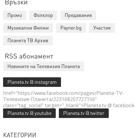
Връзки
Промо
Фолклор
Предавания
Музикални Филми
Payner.bg
Участия
Планета ТВ Архив
RSS абонамент
Новините на Телевизия Планета
Planeta.tv @ instagram
href="https://www.facebook.com/pages/Planeta-TV-
Телевизия-Планета/223168207727156"
class="tag_social" target="_blank">Planeta.tv @ facebook
Planeta.tv @ youtube
Planeta.tv @ twitter
КАТЕГОРИИ