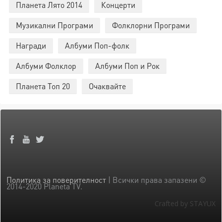
Планета Лято 2014
Концерти
Музикални Програми
Фолклорни Програми
Награди
Албуми Поп-фолк
Албуми Фолклор
Албуми Поп и Рок
Планета Топ 20
Очаквайте
Политика за поверителност
| Всички права запазени ©
2014-2020 Planeta TV.
Crafted by STAYUX