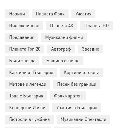
Новини
Планета Фолк
Участия
Видеоклипове
Планета 4К
Планета HD
Предавания
Музикални филми
Планета Топ 20
Автограф
Звездно
Бъди звезда
Бащино огнище
Картини от България
Картини от света
Митове и легенди
Песен без граници
Това е България
Фолкмаратон
Концертни Изяви
Участия в България
Гастроли в чужбина
Музикални Спектакли