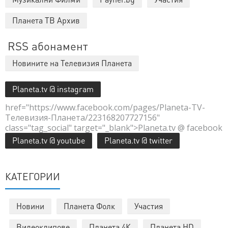
Планета ТВ Архив
RSS абонамент
Новините на Телевизия Планета
Planeta.tv @ instagram
href="https://www.facebook.com/pages/Planeta-TV-
Телевизия-Планета/223168207727156"
class="tag_social" target="_blank">Planeta.tv @ facebook
Planeta.tv @ youtube
Planeta.tv @ twitter
КАТЕГОРИИ
Новини
Планета Фолк
Участия
Видеоклипове
Планета 4К
Планета HD