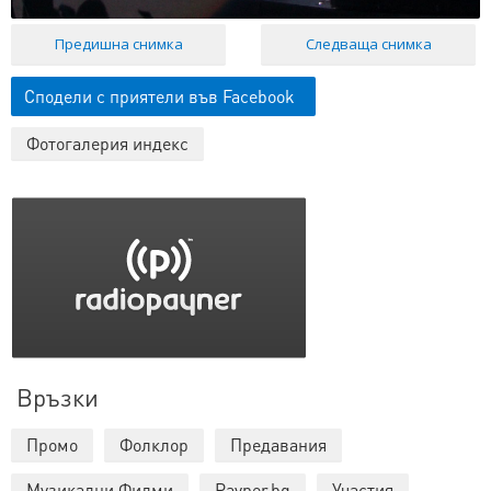
Предишна снимка
Следваща снимка
Сподели с приятели във Facebook
Фотогалерия индекс
Връзки
Промо
Фолклор
Предавания
Музикални Филми
Payner.bg
Участия