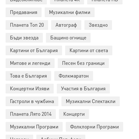
Предавания
Музикални филми
Планета Топ 20
Автограф
Звездно
Бъди звезда
Бащино огнище
Картини от България
Картини от света
Митове и легенди
Песен без граници
Това е България
Фолкмаратон
Концертни Изяви
Участия в България
Гастроли в чужбина
Музикални Спектакли
Планета Лято 2014
Концерти
Музикални Програми
Фолклорни Програми