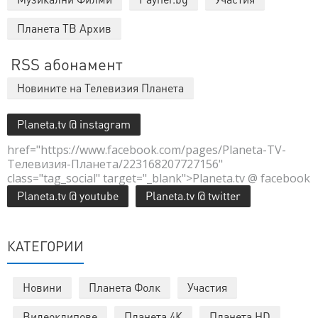
Планета ТВ Архив
RSS абонамент
Новините на Телевизия Планета
Planeta.tv @ instagram
href="https://www.facebook.com/pages/Planeta-TV-
Телевизия-Планета/223168207727156"
class="tag_social" target="_blank">Planeta.tv @ facebook
Planeta.tv @ youtube
Planeta.tv @ twitter
КАТЕГОРИИ
Новини
Планета Фолк
Участия
Видеоклипове
Планета 4К
Планета HD