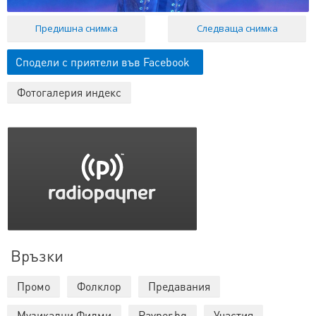
Предишна снимка
Следваща снимка
Сподели с приятели във Facebook
Фотогалерия индекс
Връзки
Промо
Фолклор
Предавания
Музикални Филми
Payner.bg
Участия