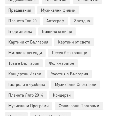
Предавания
Музикални филми
Планета Топ 20
Автограф
Звездно
Бъди звезда
Бащино огнище
Картини от България
Картини от света
Митове и легенди
Песен без граници
Това е България
Фолкмаратон
Концертни Изяви
Участия в България
Гастроли в чужбина
Музикални Спектакли
Планета Лято 2014
Концерти
Музикални Програми
Фолклорни Програми