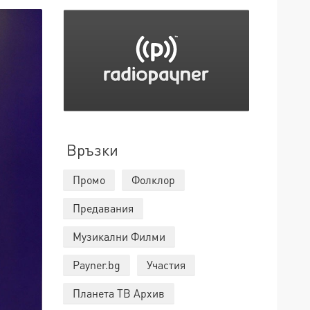
Връзки
Промо
Фолклор
Предавания
Музикални Филми
Payner.bg
Участия
Планета ТВ Архив