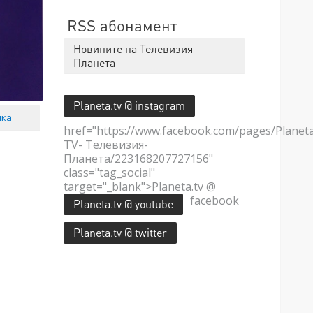
RSS абонамент
Новините на Телевизия
Планета
Planeta.tv @ instagram
мка
href="https://www.facebook.com/pages/Planet
TV- Телевизия-
Планета/223168207727156"
class="tag_social"
target="_blank">Planeta.tv @
facebook
Planeta.tv @ youtube
Planeta.tv @ twitter