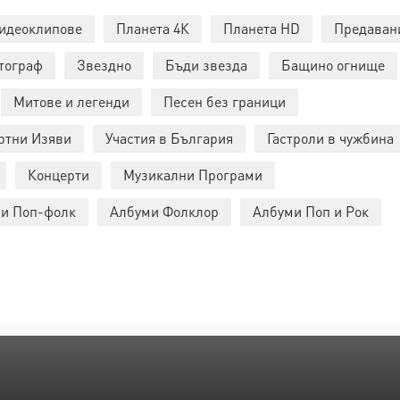
идеоклипове
Планета 4К
Планета HD
Предаван
тограф
Звездно
Бъди звезда
Бащино огнище
Митове и легенди
Песен без граници
ртни Изяви
Участия в България
Гастроли в чужбина
Концерти
Музикални Програми
и Поп-фолк
Албуми Фолклор
Албуми Поп и Рок