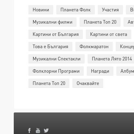
Новини
Планета Фолк
Участия
В
Музикални филми
Планета Топ 20
Ав
Картини от България
Картини от света
Това е България
Фолкмаратон
Конце
Музикални Спектакли
Планета Лято 2014
Фолклорни Програми
Награди
Албум
Планета Топ 20
Очаквайте