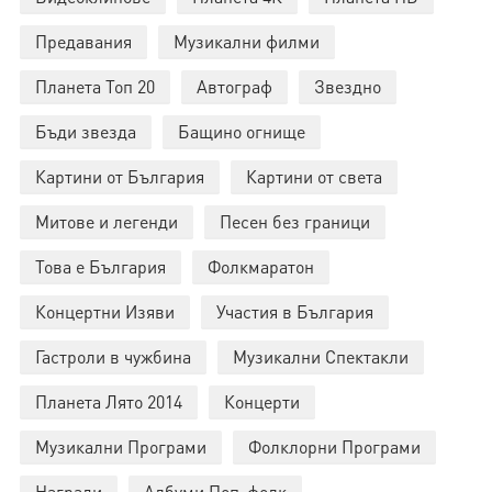
Предавания
Музикални филми
Планета Топ 20
Автограф
Звездно
Бъди звезда
Бащино огнище
Картини от България
Картини от света
Митове и легенди
Песен без граници
Това е България
Фолкмаратон
Концертни Изяви
Участия в България
Гастроли в чужбина
Музикални Спектакли
Планета Лято 2014
Концерти
Музикални Програми
Фолклорни Програми
Награди
Албуми Поп-фолк