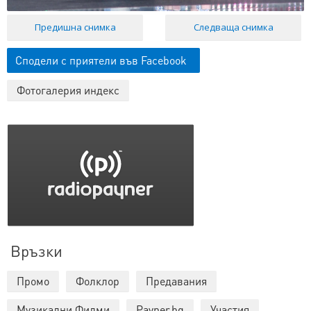
Предишна снимка
Следваща снимка
Сподели с приятели във Facebook
Фотогалерия индекс
Връзки
Промо
Фолклор
Предавания
Музикални Филми
Payner.bg
Участия