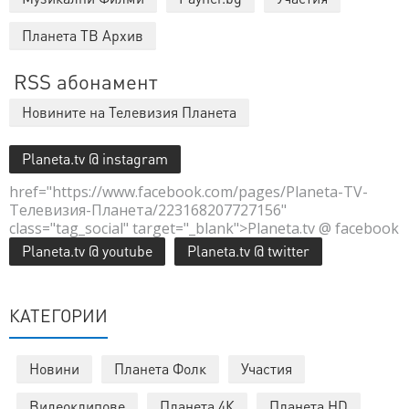
Планета ТВ Архив
RSS абонамент
Новините на Телевизия Планета
Planeta.tv @ instagram
href="https://www.facebook.com/pages/Planeta-TV-
Телевизия-Планета/223168207727156"
class="tag_social" target="_blank">Planeta.tv @ facebook
Planeta.tv @ youtube
Planeta.tv @ twitter
КАТЕГОРИИ
Новини
Планета Фолк
Участия
Видеоклипове
Планета 4К
Планета HD