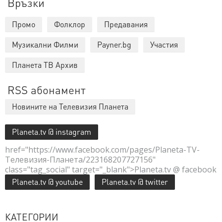
Връзки
Промо
Фолклор
Предавания
Музикални Филми
Payner.bg
Участия
Планета ТВ Архив
RSS абонамент
Новините на Телевизия Планета
Planeta.tv @ instagram
href="https://www.facebook.com/pages/Planeta-TV-
Телевизия-Планета/223168207727156"
class="tag_social" target="_blank">Planeta.tv @ facebook
Planeta.tv @ youtube
Planeta.tv @ twitter
КАТЕГОРИИ