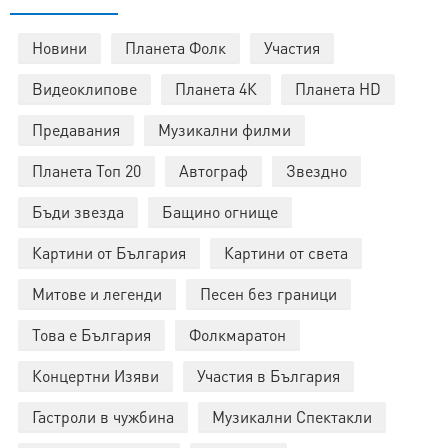
Новини
Планета Фолк
Участия
Видеоклипове
Планета 4К
Планета HD
Предавания
Музикални филми
Планета Топ 20
Автограф
Звездно
Бъди звезда
Бащино огнище
Картини от България
Картини от света
Митове и легенди
Песен без граници
Това е България
Фолкмаратон
Концертни Изяви
Участия в България
Гастроли в чужбина
Музикални Спектакли