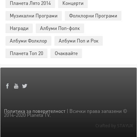
Планета Лято 2014
Концерти
Музикални Програми
Фолклорни Програми
Награди
Албуми Поп-фолк
Албуми Фолклор
Албуми Поп и Рок
Планета Топ 20
Очаквайте
Политика за поверителност
| Всички права запазени ©
2014-2020 Planeta TV.
Crafted by STAYUX