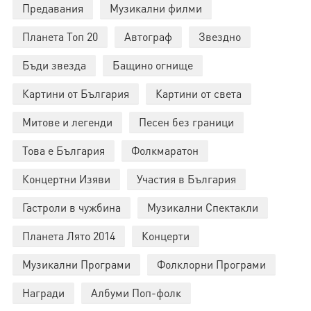
Предавания
Музикални филми
Планета Топ 20
Автограф
Звездно
Бъди звезда
Бащино огнище
Картини от България
Картини от света
Митове и легенди
Песен без граници
Това е България
Фолкмаратон
Концертни Изяви
Участия в България
Гастроли в чужбина
Музикални Спектакли
Планета Лято 2014
Концерти
Музикални Програми
Фолклорни Програми
Награди
Албуми Поп-фолк