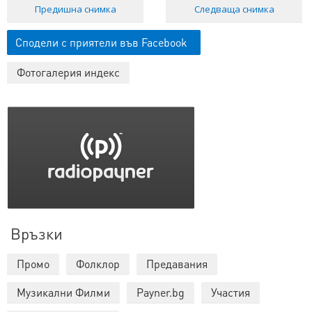
Предишна снимка
Следваща снимка
Сподели с приятели във Facebook
Фотогалерия индекс
Връзки
Промо
Фолклор
Предавания
Музикални Филми
Payner.bg
Участия