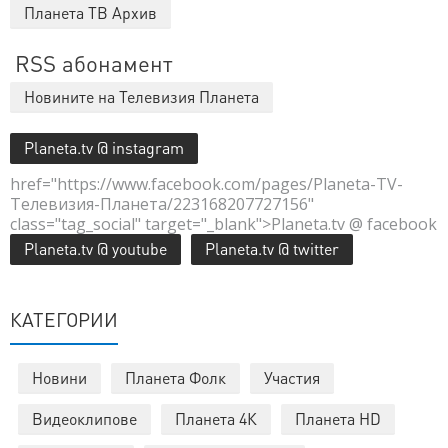
Планета ТВ Архив
RSS абонамент
Новините на Телевизия Планета
Planeta.tv @ instagram
href="https://www.facebook.com/pages/Planeta-TV-
Телевизия-Планета/223168207727156"
class="tag_social" target="_blank">Planeta.tv @ facebook
Planeta.tv @ youtube
Planeta.tv @ twitter
КАТЕГОРИИ
Новини
Планета Фолк
Участия
Видеоклипове
Планета 4К
Планета HD