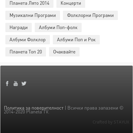
Планета Лято 2014
Концерти
Музикални Програми
Фолклорни Програми
Награди
Албуми Поп-фолк
Албуми Фолклор
Албуми Поп и Рок
Планета Топ 20
Очаквайте
Политика за поверителност
| Всички права запазени ©
2014-2020 Planeta TV.
Crafted by STAYUX