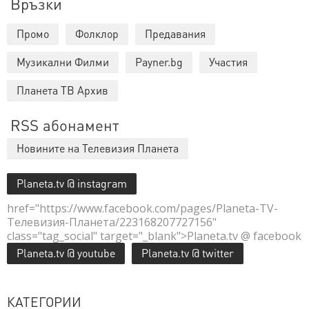
Връзки
Промо
Фолклор
Предавания
Музикални Филми
Payner.bg
Участия
Планета ТВ Архив
RSS абонамент
Новините на Телевизия Планета
Planeta.tv @ instagram
href="https://www.facebook.com/pages/Planeta-TV-
Телевизия-Планета/223168207727156"
class="tag_social" target="_blank">Planeta.tv @ facebook
Planeta.tv @ youtube
Planeta.tv @ twitter
КАТЕГОРИИ