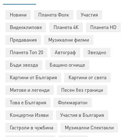
Новини
Планета Фолк
Участия
Видеоклипове
Планета 4К
Планета HD
Предавания
Музикални филми
Планета Топ 20
Автограф
Звездно
Бъди звезда
Бащино огнище
Картини от България
Картини от света
Митове и легенди
Песен без граници
Това е България
Фолкмаратон
Концертни Изяви
Участия в България
Гастроли в чужбина
Музикални Спектакли