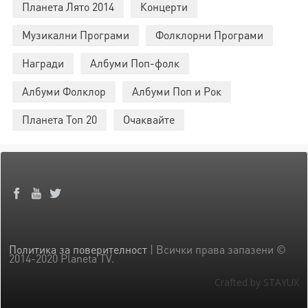
Планета Лято 2014
Концерти
Музикални Програми
Фолклорни Програми
Награди
Албуми Поп-фолк
Албуми Фолклор
Албуми Поп и Рок
Планета Топ 20
Очаквайте
Политика за поверителност
| Всички права запазени ©
2014-2020 Planeta TV.
Crafted by STAYUX