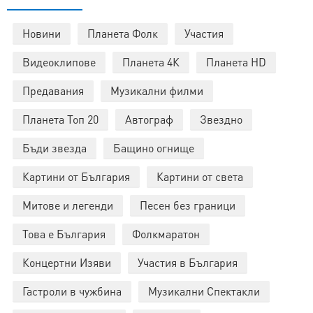
Новини
Планета Фолк
Участия
Видеоклипове
Планета 4К
Планета HD
Предавания
Музикални филми
Планета Топ 20
Автограф
Звездно
Бъди звезда
Бащино огнище
Картини от България
Картини от света
Митове и легенди
Песен без граници
Това е България
Фолкмаратон
Концертни Изяви
Участия в България
Гастроли в чужбина
Музикални Спектакли