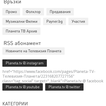
Връзки
Промо
Фолклор
Предавания
Музикални Филми
Payner.bg
Участия
Планета ТВ Архив
RSS абонамент
Новините на Телевизия Планета
Planeta.tv @ instagram
href="https://www.facebook.com/pages/Planeta-TV-
Телевизия-Планета/223168207727156"
class="tag_social" target="_blank">Planeta.tv @ facebook
Planeta.tv @ youtube
Planeta.tv @ twitter
КАТЕГОРИИ