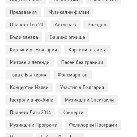
Предавания
Музикални филми
Планета Топ 20
Автограф
Звездно
Бъди звезда
Бащино огнище
Картини от България
Картини от света
Митове и легенди
Песен без граници
Това е България
Фолкмаратон
Концертни Изяви
Участия в България
Гастроли в чужбина
Музикални Спектакли
Планета Лято 2014
Концерти
Музикални Програми
Фолклорни Програми