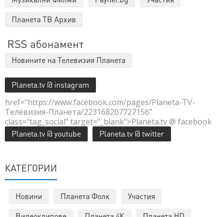
Планета ТВ Архив
RSS абонамент
Новините на Телевизия Планета
Planeta.tv @ instagram
href="https://www.facebook.com/pages/Planeta-TV-
Телевизия-Планета/223168207727156"
class="tag_social" target="_blank">Planeta.tv @ facebook
Planeta.tv @ youtube
Planeta.tv @ twitter
КАТЕГОРИИ
Новини
Планета Фолк
Участия
Видеоклипове
Планета 4К
Планета HD