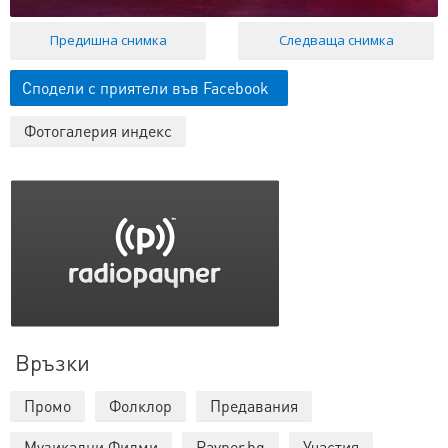
Предишна снимка
Следваща снимка
Сподели с приятели във Facebook
Фотогалерия индекс
Връзки
Промо
Фолклор
Предавания
Музикални Филми
Payner.bg
Участия