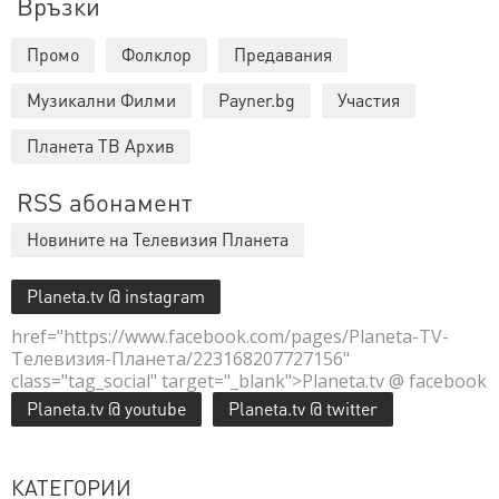
Връзки
Промо
Фолклор
Предавания
Музикални Филми
Payner.bg
Участия
Планета ТВ Архив
RSS абонамент
Новините на Телевизия Планета
Planeta.tv @ instagram
href="https://www.facebook.com/pages/Planeta-TV-
Телевизия-Планета/223168207727156"
class="tag_social" target="_blank">Planeta.tv @ facebook
Planeta.tv @ youtube
Planeta.tv @ twitter
КАТЕГОРИИ