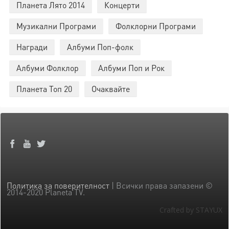
Планета Лято 2014
Концерти
Музикални Програми
Фолклорни Програми
Награди
Албуми Поп-фолк
Албуми Фолклор
Албуми Поп и Рок
Планета Топ 20
Очаквайте
Политика за поверителност
| Всички права запазени ©
2014-2020 Planeta TV.
Crafted by STAYUX