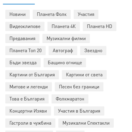
Новини
Планета Фолк
Участия
Видеоклипове
Планета 4К
Планета HD
Предавания
Музикални филми
Планета Топ 20
Автограф
Звездно
Бъди звезда
Бащино огнище
Картини от България
Картини от света
Митове и легенди
Песен без граници
Това е България
Фолкмаратон
Концертни Изяви
Участия в България
Гастроли в чужбина
Музикални Спектакли