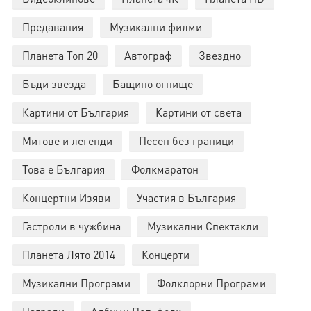
Предавания
Музикални филми
Планета Топ 20
Автограф
Звездно
Бъди звезда
Бащино огнище
Картини от България
Картини от света
Митове и легенди
Песен без граници
Това е България
Фолкмаратон
Концертни Изяви
Участия в България
Гастроли в чужбина
Музикални Спектакли
Планета Лято 2014
Концерти
Музикални Програми
Фолклорни Програми