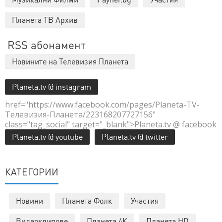
Планета ТВ Архив
RSS абонамент
Новините на Телевизия Планета
Planeta.tv @ instagram
href="https://www.facebook.com/pages/Planeta-TV-
Телевизия-Планета/223168207727156"
class="tag_social" target="_blank">Planeta.tv @ facebook
Planeta.tv @ youtube
Planeta.tv @ twitter
КАТЕГОРИИ
Новини
Планета Фолк
Участия
Видеоклипове
Планета 4К
Планета HD