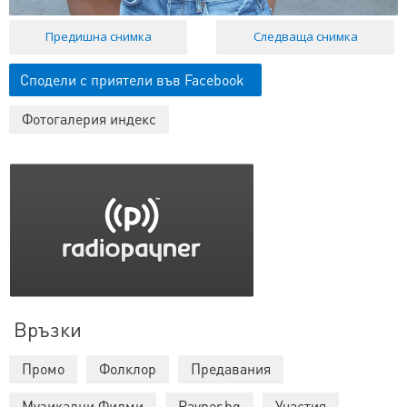
Предишна снимка
Следваща снимка
Сподели с приятели във Facebook
Фотогалерия индекс
Връзки
Промо
Фолклор
Предавания
Музикални Филми
Payner.bg
Участия