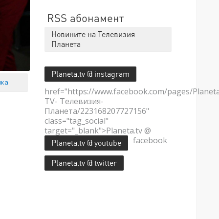
RSS абонамент
Новините на Телевизия
Планета
Planeta.tv @ instagram
мка
href="https://www.facebook.com/pages/Planet
TV- Телевизия-
Планета/223168207727156"
class="tag_social"
target="_blank">Planeta.tv @
facebook
Planeta.tv @ youtube
Planeta.tv @ twitter