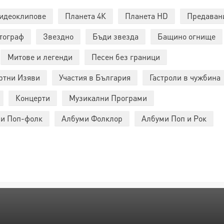
идеоклипове
Планета 4К
Планета HD
Предаван
тограф
Звездно
Бъди звезда
Бащино огнище
Митове и легенди
Песен без граници
ртни Изяви
Участия в България
Гастроли в чужбина
Концерти
Музикални Програми
и Поп-фолк
Албуми Фолклор
Албуми Поп и Рок