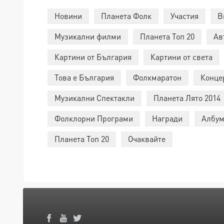
Новини
Планета Фолк
Участия
В
Музикални филми
Планета Топ 20
Ав
Картини от България
Картини от света
Това е България
Фолкмаратон
Конце
Музикални Спектакли
Планета Лято 2014
Фолклорни Програми
Награди
Албум
Планета Топ 20
Очаквайте