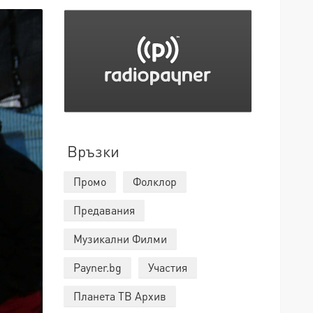
Връзки
Промо
Фолклор
Предавания
Музикални Филми
Payner.bg
Участия
Планета ТВ Архив