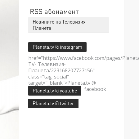
RSS абонамент
Новините на Телевизия
Планета
Planeta.tv @ instagram
href="https://www.facebook.com/pages/Planet
TV- Телевизия-
Планета/223168207727156"
class="tag_social"
target="_blank">Planeta.tv @
facebook
Planeta.tv @ youtube
Planeta.tv @ twitter