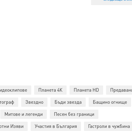
идеоклипове
Планета 4К
Планета HD
Предаван
тограф
Звездно
Бъди звезда
Бащино огнище
Митове и легенди
Песен без граници
ртни Изяви
Участия в България
Гастроли в чужбина