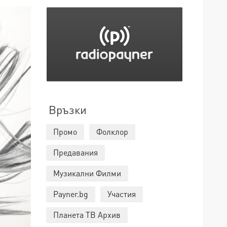
Връзки
Промо
Фолклор
Предавания
Музикални Филми
Payner.bg
Участия
Планета ТВ Архив