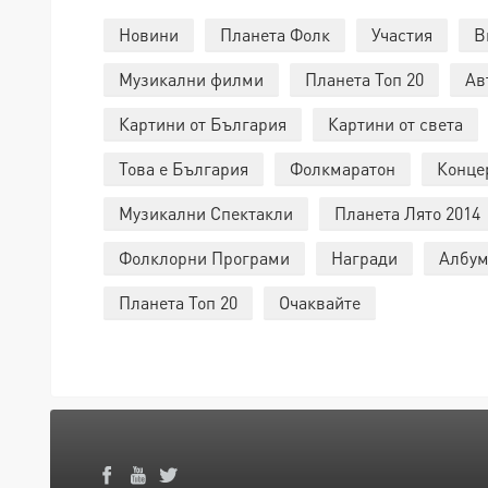
Новини
Планета Фолк
Участия
В
Музикални филми
Планета Топ 20
Ав
Картини от България
Картини от света
Това е България
Фолкмаратон
Конце
Музикални Спектакли
Планета Лято 2014
Фолклорни Програми
Награди
Албум
Планета Топ 20
Очаквайте