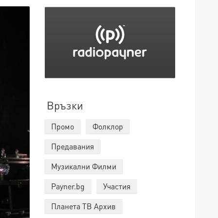
Връзки
Промо
Фолклор
Предавания
Музикални Филми
Payner.bg
Участия
Планета ТВ Архив