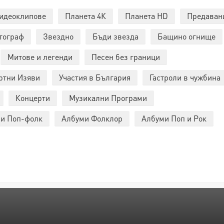
идеоклипове
Планета 4К
Планета HD
Предаван
тограф
Звездно
Бъди звезда
Бащино огнище
Митове и легенди
Песен без граници
ртни Изяви
Участия в България
Гастроли в чужбина
Концерти
Музикални Програми
и Поп-фолк
Албуми Фолклор
Албуми Поп и Рок