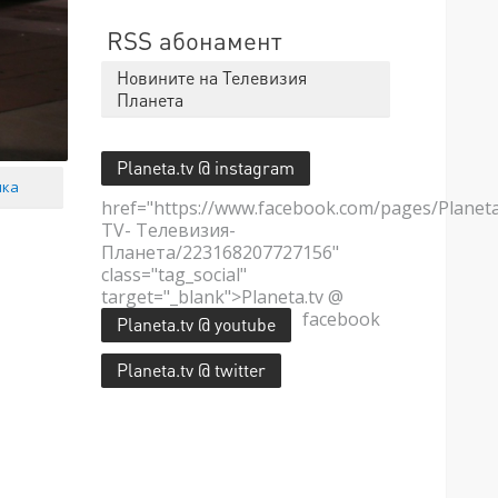
RSS абонамент
Новините на Телевизия
Планета
Planeta.tv @ instagram
мка
href="https://www.facebook.com/pages/Planet
TV- Телевизия-
Планета/223168207727156"
class="tag_social"
target="_blank">Planeta.tv @
facebook
Planeta.tv @ youtube
Planeta.tv @ twitter