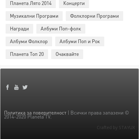
Планета Лято 2014
Концерти
Музикални Програми
Фолклорни Програми
Награди
Албуми Поп-фолк
Албуми Фолклор
Албуми Поп и Рок
Планета Топ 20
Очаквайте
Политика за поверителност
| Всички права запазени ©
2014-2020 Planeta TV.
Crafted by STAYUX