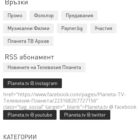
Връзки
Промо
Фолклор
Предавания
Музикални Филми
Payner.bg
Участия
Планета ТВ Архив
RSS абонамент
Новините на Телевизия Планета
Planeta.tv @ instagram
href="https://www.facebook.com/pages/Planeta-TV-
Телевизия-Планета/223168207727156"
class="tag_social" target="_blank">Planeta.tv @ facebook
Planeta.tv @ youtube
Planeta.tv @ twitter
КАТЕГОРИИ