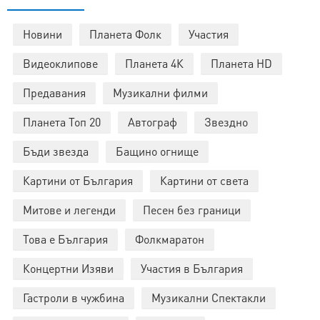
Новини
Планета Фолк
Участия
Видеоклипове
Планета 4К
Планета HD
Предавания
Музикални филми
Планета Топ 20
Автограф
Звездно
Бъди звезда
Бащино огнище
Картини от България
Картини от света
Митове и легенди
Песен без граници
Това е България
Фолкмаратон
Концертни Изяви
Участия в България
Гастроли в чужбина
Музикални Спектакли