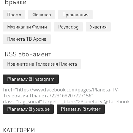
Връзки
Промо
Фолклор
Предавания
Музикални Филми
Payner.bg
Участия
Планета ТВ Архив
RSS абонамент
Новините на Телевизия Планета
Planeta.tv @ instagram
href="https://www.facebook.com/pages/Planeta-TV-
Телевизия-Планета/223168207727156"
class="tag_social" target="_blank">Planeta.tv @ facebook
Planeta.tv @ youtube
Planeta.tv @ twitter
КАТЕГОРИИ