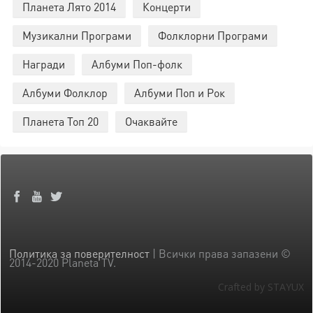
Планета Лято 2014
Концерти
Музикални Програми
Фолклорни Програми
Награди
Албуми Поп-фолк
Албуми Фолклор
Албуми Поп и Рок
Планета Топ 20
Очаквайте
Политика за поверителност
| Всички права запазени ©
2014-2020 Planeta TV.
Crafted by STAYUX