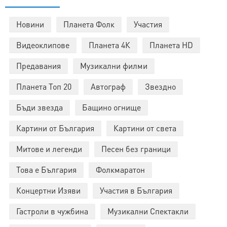
Новини
Планета Фолк
Участия
Видеоклипове
Планета 4К
Планета HD
Предавания
Музикални филми
Планета Топ 20
Автограф
Звездно
Бъди звезда
Бащино огнище
Картини от България
Картини от света
Митове и легенди
Песен без граници
Това е България
Фолкмаратон
Концертни Изяви
Участия в България
Гастроли в чужбина
Музикални Спектакли