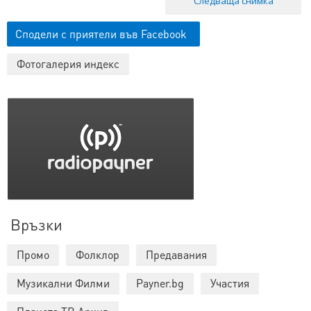
Следваща снимка
Сподели с приятели във Facebook
Фотогалерия индекс
Връзки
Промо
Фолклор
Предавания
Музикални Филми
Payner.bg
Участия