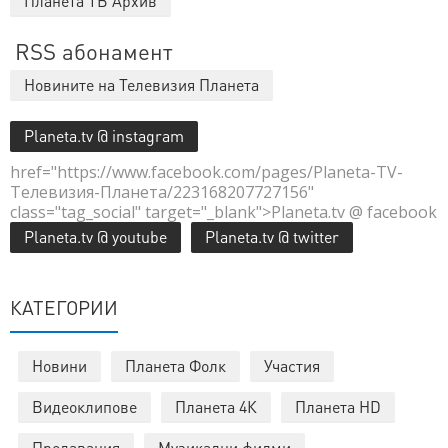
Планета ТВ Архив
RSS абонамент
Новините на Телевизия Планета
Planeta.tv @ instagram
href="https://www.facebook.com/pages/Planeta-TV-
Телевизия-Планета/223168207727156"
class="tag_social" target="_blank">Planeta.tv @ facebook
Planeta.tv @ youtube
Planeta.tv @ twitter
КАТЕГОРИИ
Новини
Планета Фолк
Участия
Видеоклипове
Планета 4К
Планета HD
Предавания
Музикални филми