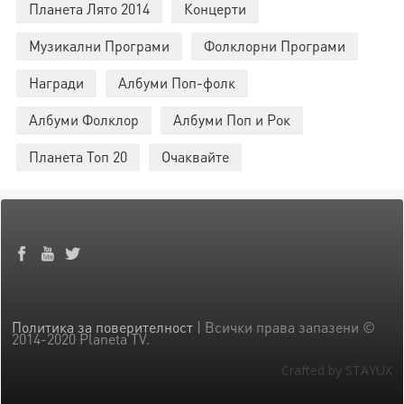
Планета Лято 2014
Концерти
Музикални Програми
Фолклорни Програми
Награди
Албуми Поп-фолк
Албуми Фолклор
Албуми Поп и Рок
Планета Топ 20
Очаквайте
Политика за поверителност
| Всички права запазени ©
2014-2020 Planeta TV.
Crafted by STAYUX