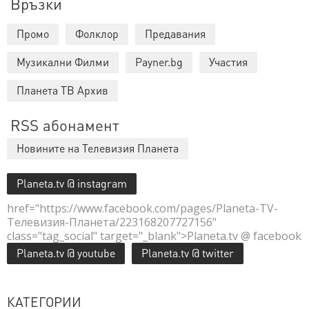
Връзки
Промо
Фолклор
Предавания
Музикални Филми
Payner.bg
Участия
Планета ТВ Архив
RSS абонамент
Новините на Телевизия Планета
Planeta.tv @ instagram
href="https://www.facebook.com/pages/Planeta-TV-
Телевизия-Планета/223168207727156"
class="tag_social" target="_blank">Planeta.tv @ facebook
Planeta.tv @ youtube
Planeta.tv @ twitter
КАТЕГОРИИ