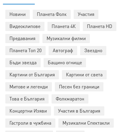
Новини
Планета Фолк
Участия
Видеоклипове
Планета 4К
Планета HD
Предавания
Музикални филми
Планета Топ 20
Автограф
Звездно
Бъди звезда
Бащино огнище
Картини от България
Картини от света
Митове и легенди
Песен без граници
Това е България
Фолкмаратон
Концертни Изяви
Участия в България
Гастроли в чужбина
Музикални Спектакли